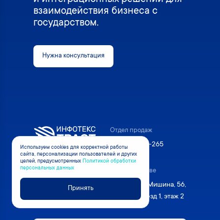
взаимодействия бизнеса с
государством.
Нужна консультация
Отдел продаж
8 800 250-8-265
Используем cookies для корректной работы
сайта, персонализации пользователей и других
целей, предусмотренных
Политикой обработки
персональных данных
Техподдержка
Офис в Москве
8 800 250-0-265
Москва, ул. Мишина, 56,
Принять
стр. 2, подъезд 1, этаж 2