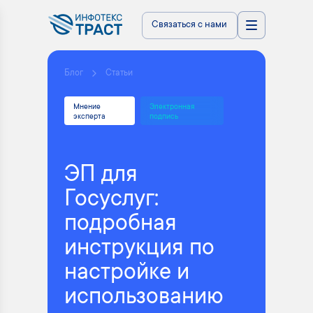
Связаться с нами
Блог
Статьи
Мнение
Электронная
эксперта
подпись
ЭП для
Госуслуг:
подробная
инструкция по
настройке и
использованию