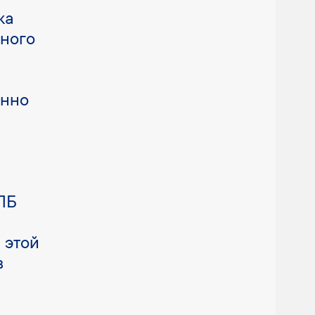
ка
тного
енно
ПБ
 этой
в