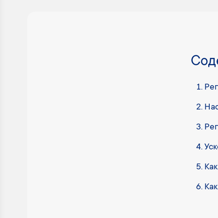
Сод
Рег
Нас
Рег
Уск
Как
Как