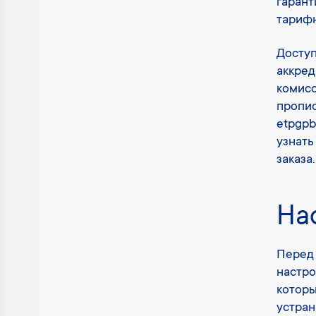
гарант
тариф
Доступ
аккред
комисс
пропи
etpgpb
узнать
заказа.
На
Перед 
настро
которы
устран