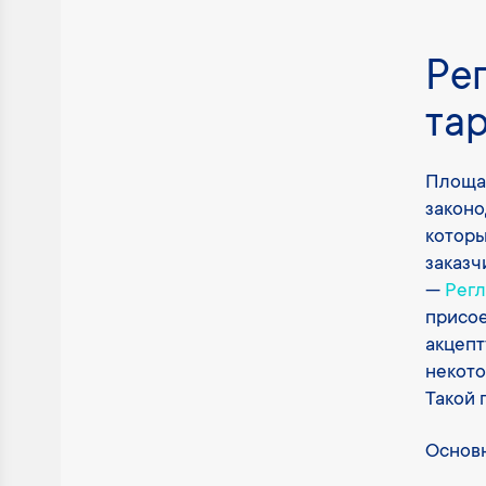
Ре
та
Площад
законо
которы
заказч
—
Рег
присое
акцепт
некото
Такой 
Основ