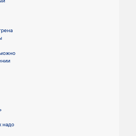
ый
трена
ы
 можно
ении
ь
х надо