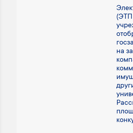
Элек
(ЭТП
учре
отоб
госз
на з
комп
комм
имущ
друг
унив
Расс
площ
конк