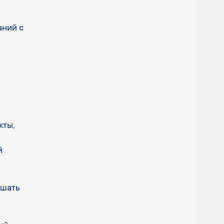
аний с
кты,
й
ешать