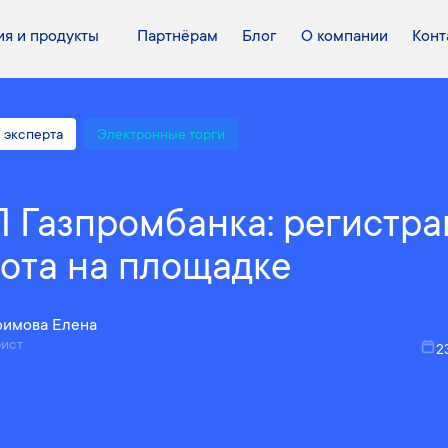
я и продукты
Партнёрам
Блог
О компании
Конт
 эксперта
Электронные торги
 Газпромбанка: регистра
ота на площадке
имова Елена
ист
2