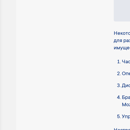
Некото
для ра
имущес
Час
Опе
Дис
Бра
Moz
Упр