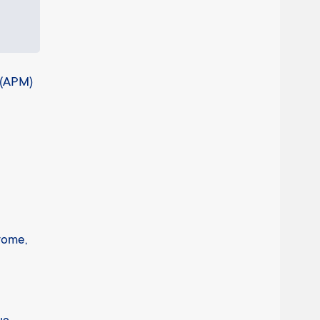
 (АРМ)
rome,