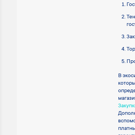
Гос
Тен
гос
Зак
Тор
Пр
В экос
которы
опред
магаз
Закупк
Дополн
вспомо
платны