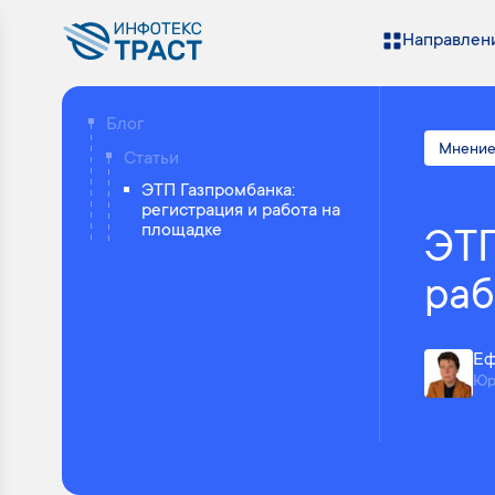
Направлени
Блог
Мнение
Статьи
ЭТП Газпромбанка:
регистрация и работа на
площадке
ЭТП
раб
Еф
Юр