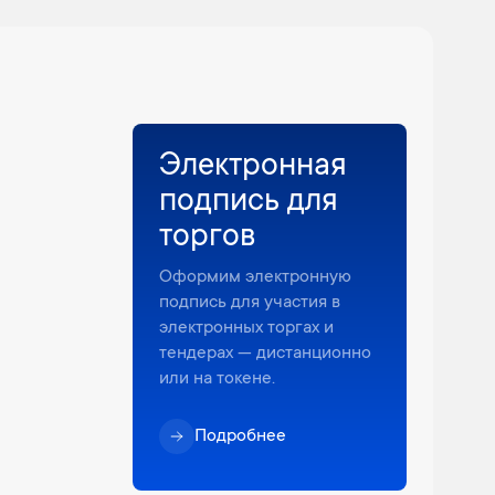
Электронная
подпись для
торгов
Оформим электронную
подпись для участия в
электронных торгах и
тендерах — дистанционно
или на токене.
Подробнее