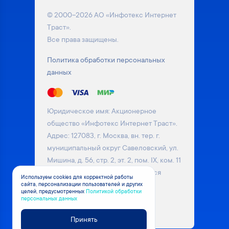
© 2000–2026 АО «Инфотекс Интернет
Траст».
Все права защищены.
Политика обработки персональных
данных
Юридическое имя: Акционерное
общество «Инфотекс Интернет Траст».
Адрес: 127083, г. Москва, вн. тер. г.
муниципальный округ Савеловский, ул.
Мишина, д. 56, стр. 2, эт. 2, пом. IX, ком. 11
Информация на сайте не является
Используем cookies для корректной работы
сайта, персонализации пользователей и других
публичной офертой. Уточняйте
целей, предусмотренных
Политикой обработки
актуальные цены на товары у
персональных данных
менеджера компании
Принять