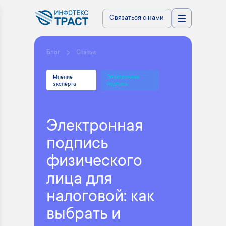
Связаться с нами
Блог
Статьи
Мнение
Электронная
эксперта
подпись
Электронная
подпись
физического
лица для
налоговой: как
выбрать и