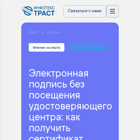
Связаться с нами
Блог
Статьи
Мнение эксперта
Электронная подпись
Электронная
подпись без
посещения
удостоверяющего
центра: как
получить