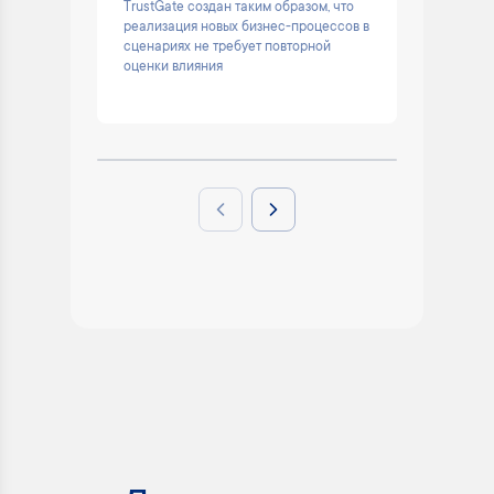
TrustGate создан таким образом, что
Помогае
реализация новых бизнес-процессов в
остаёмс
сценариях не требует повторной
решени
оценки влияния
Previous slide
Next slide