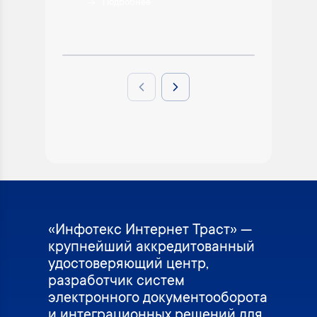
Подробнее
П
Previous slide
Next slide
«Инфотекс Интернет Траст» —
крупнейший аккредитованный
удостоверяющий центр,
разработчик систем
электронного документооборота
и интеграционных решений для