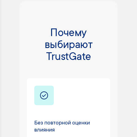
Почему
выбирают
TrustGate
Без повторной оценки
Техни
влияния
24/7