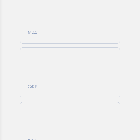
МВД
СФР