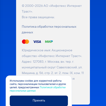
© 2000–2026 АО «Инфотекс Интернет
Траст».
Все права защищены.
Политика обработки персональных
данных
Юридическое имя: Акционерное
общество «Инфотекс Интернет Траст».
Адрес: 127083, г. Москва, вн. тер. г.
муниципальный округ Савеловский, ул.
Мишина, д. 56, стр. 2, эт. 2, пом. IX, ком. 11
Информация на сайте не является
Используем cookies для корректной работы
сайта, персонализации пользователей и других
публичной офертой. Уточняйте
целей, предусмотренных
Политикой обработки
актуальные цены на товары у
персональных данных
менеджера компании
Принять