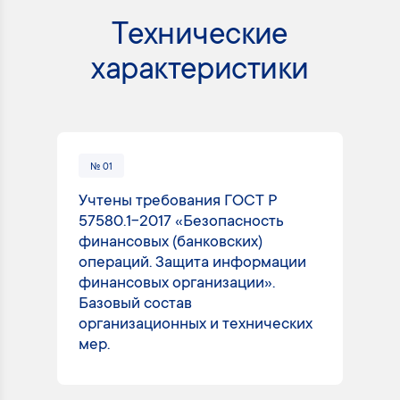
Технические
характеристики
№ 01
№
Учтены требования ГОСТ Р
Ра
57580.1-2017 «Безопасность
от
финансовых (банковских)
вы
операций. Защита информации
ис
финансовых организации».
со
Базовый состав
за
организационных и технических
ра
мер.