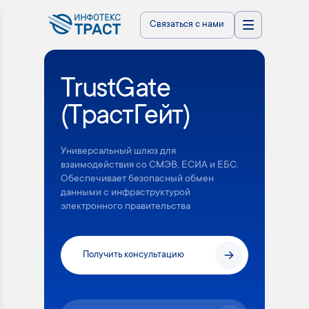
Связаться с нами
TrustGate
(ТрастГейт)
Универсальный шлюз для
взаимодействия со СМЭВ, ЕСИА и ЕБС.
Обеспечивает безопасный обмен
данными с инфраструктурой
электронного правительства
Получить консультацию