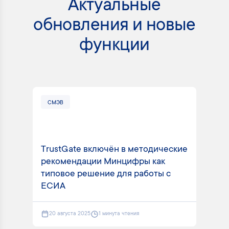
Актуальные
обновления и новые
функции
СМЭВ
СМ
TrustGate включён в методические
рекомендации Минцифры как
Tru
типовое решение для работы с
вид
ЕСИА
пла
20 августа 2025
1 минута чтения
2 