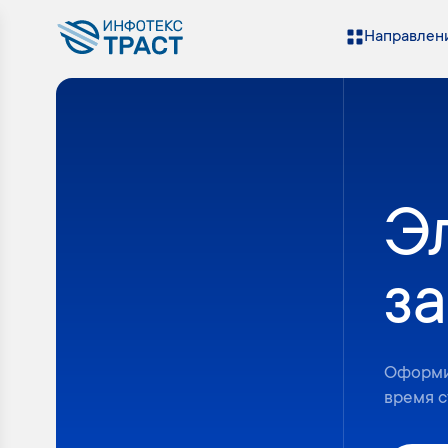
Направлени
Э
за
Оформи
время с