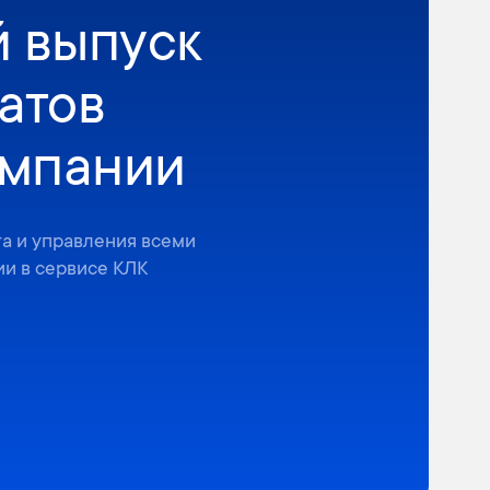
 выпуск
атов
омпании
та и управления всеми
и в сервисе КЛК