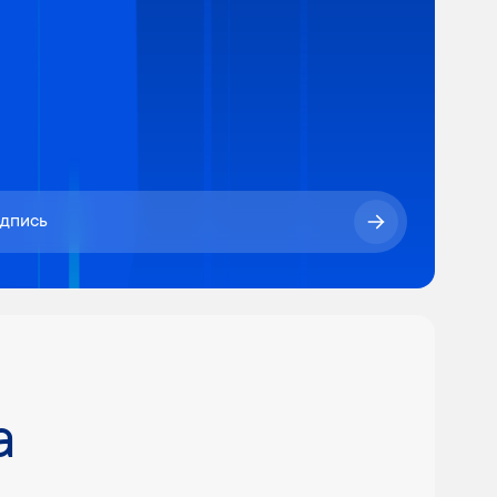
одпись
а