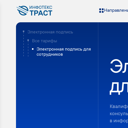
Направлени
Электронная подпись
Все тарифы
Электронная подпись для
сотрудников
Э
д
Квалиф
консул
в инфор