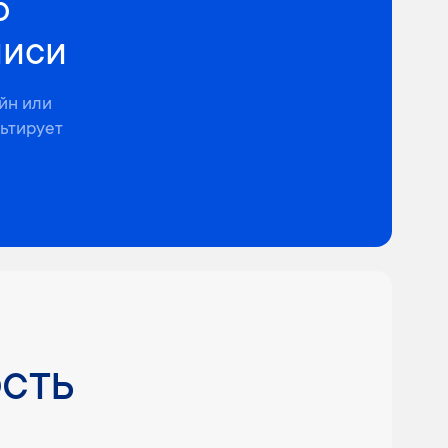
б
писи
йн или
льтирует
сть