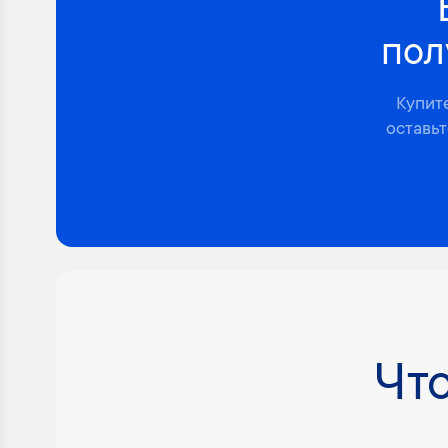
пол
Купит
оставьт
Что