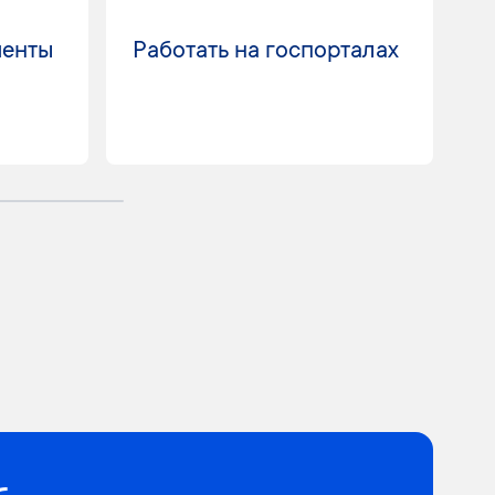
менты
Работать на госпорталах
П
к