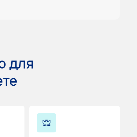
ю для
ете