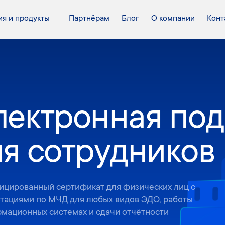
я и продукты
Партнёрам
Блог
О компании
Конт
лектронная по
ля сотрудников
ицированный сертификат для физических лиц с
ьтациями по МЧД для любых видов ЭДО, работы
мационных системах и сдачи отчётности