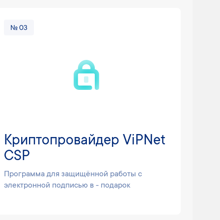
№ 03
№ 0
Криптопровайдер ViPNet
Се
CSP
до
Программа для защищённой работы с
Подп
электронной подписью в - подарок
пров
серв