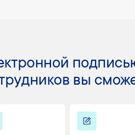
ектронной подпись
трудников вы смож