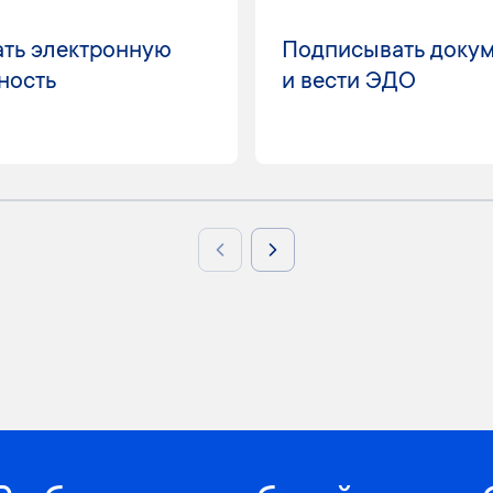
ть электронную
Подписывать доку
ность
и вести ЭДО
Previous slide
Next slide