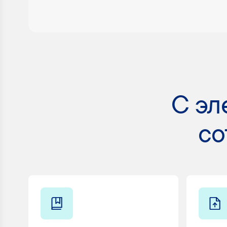
C эл
со