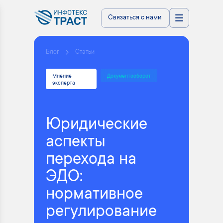
Связаться с нами
Блог
Статьи
Мнение
Документооборот
эксперта
Юридические
аспекты
перехода на
ЭДО:
нормативное
регулирование