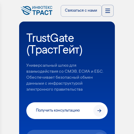
Связаться с нами
TrustGate
(ТрастГейт)
Универсальный шлюз для
взаимодействия со СМЭВ, ЕСИА и ЕБС.
Обеспечивает безопасный обмен
данными с инфраструктурой
электронного правительства
Получить консультацию