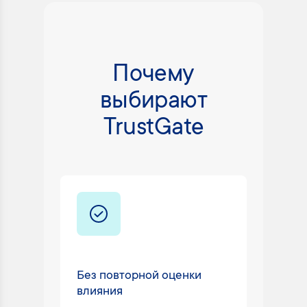
Почему
выбирают
TrustGate
Без повторной оценки
Техни
влияния
24/7