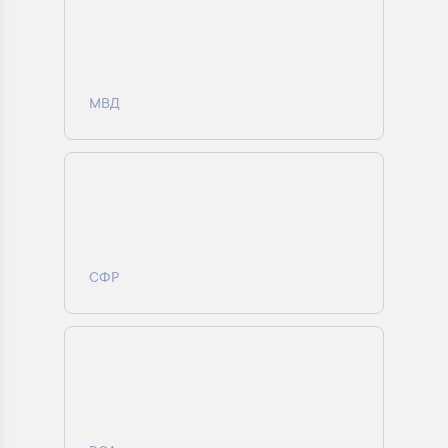
МВД
СФР