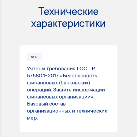
Технические
характеристики
№ 01
№
Учтены требования ГОСТ Р
Ра
57580.1-2017 «Безопасность
от
финансовых (банковских)
вы
операций. Защита информации
ис
финансовых организации».
со
Базовый состав
за
организационных и технических
ра
мер.