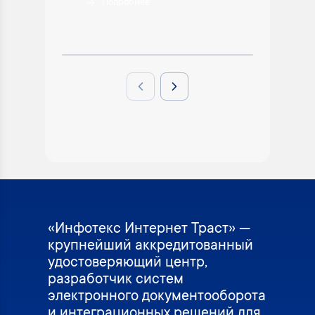
Подробнее
П
Previous slide
Next slide
«Инфотекс Интернет Траст» —
крупнейший аккредитованный
удостоверяющий центр,
разработчик систем
электронного документооборота
и интеграционных решений для