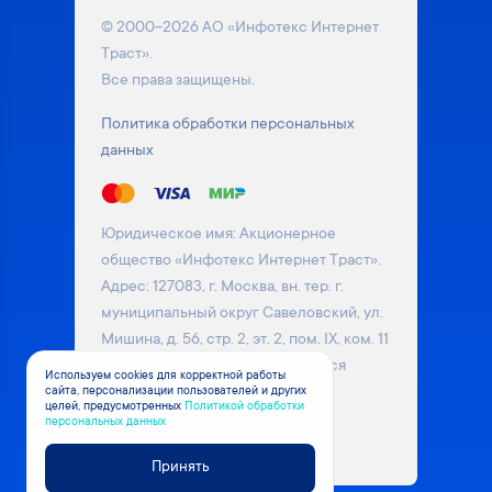
© 2000–2026 АО «Инфотекс Интернет
Траст».
Все права защищены.
Политика обработки персональных
данных
Юридическое имя: Акционерное
общество «Инфотекс Интернет Траст».
Адрес: 127083, г. Москва, вн. тер. г.
муниципальный округ Савеловский, ул.
Мишина, д. 56, стр. 2, эт. 2, пом. IX, ком. 11
Информация на сайте не является
Используем cookies для корректной работы
сайта, персонализации пользователей и других
публичной офертой. Уточняйте
целей, предусмотренных
Политикой обработки
актуальные цены на товары у
персональных данных
менеджера компании
Принять