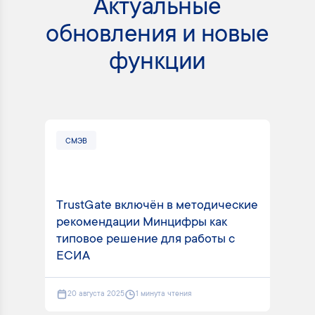
Актуальные
обновления и новые
функции
СМЭВ
СМ
TrustGate включён в методические
рекомендации Минцифры как
Tru
типовое решение для работы с
вид
ЕСИА
пла
20 августа 2025
1 минута чтения
2 