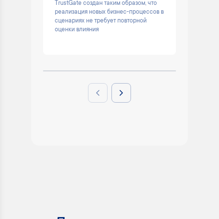
TrustGate создан таким образом, что
Помогае
реализация новых бизнес-процессов в
остаёмс
сценариях не требует повторной
решени
оценки влияния
Previous slide
Next slide