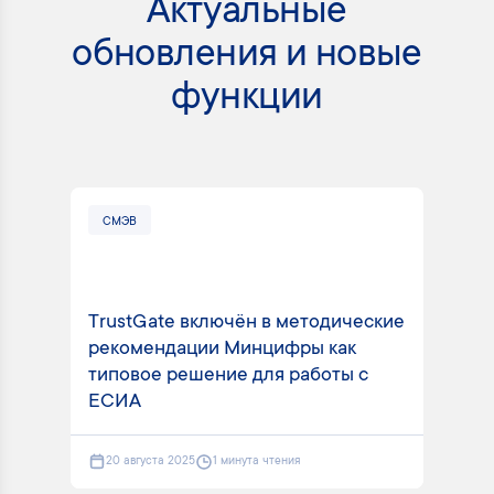
Актуальные
обновления и новые
функции
СМЭВ
СМ
TrustGate включён в методические
рекомендации Минцифры как
Tru
типовое решение для работы с
вид
ЕСИА
пла
20 августа 2025
1 минута чтения
2 