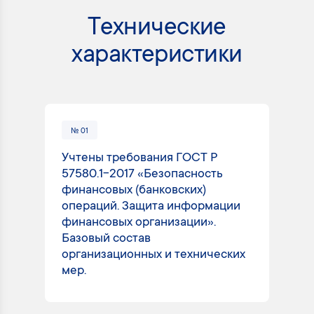
Технические
характеристики
№ 01
№
Учтены требования ГОСТ Р
Ра
57580.1-2017 «Безопасность
от
финансовых (банковских)
вы
операций. Защита информации
ис
финансовых организации».
со
Базовый состав
за
организационных и технических
ра
мер.