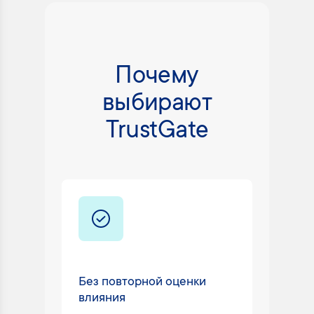
Почему
выбирают
TrustGate
Без повторной оценки
Техни
влияния
24/7