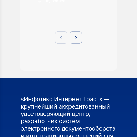
Подробнее
П
Previous slide
Next slide
«Инфотекс Интернет Траст» —
крупнейший аккредитованный
удостоверяющий центр,
разработчик систем
электронного документооборота
и интеграционных решений для