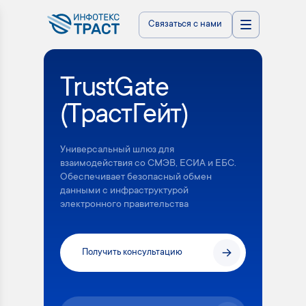
Связаться с нами
TrustGate
(ТрастГейт)
Универсальный шлюз для
взаимодействия со СМЭВ, ЕСИА и ЕБС.
Обеспечивает безопасный обмен
данными с инфраструктурой
электронного правительства
Получить консультацию