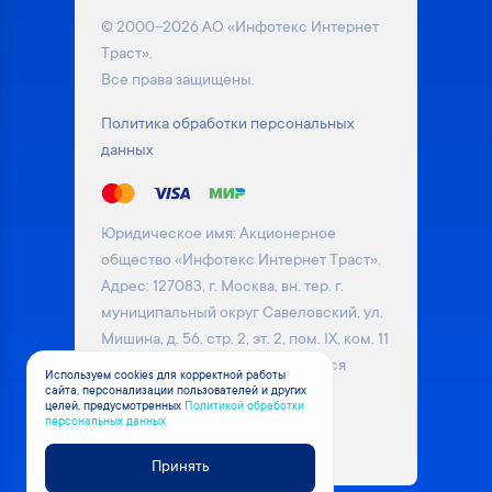
© 2000–2026 АО «Инфотекс Интернет
Траст».
Все права защищены.
Политика обработки персональных
данных
Юридическое имя: Акционерное
общество «Инфотекс Интернет Траст».
Адрес: 127083, г. Москва, вн. тер. г.
муниципальный округ Савеловский, ул.
Мишина, д. 56, стр. 2, эт. 2, пом. IX, ком. 11
Информация на сайте не является
Используем cookies для корректной работы
сайта, персонализации пользователей и других
публичной офертой. Уточняйте
целей, предусмотренных
Политикой обработки
актуальные цены на товары у
персональных данных
менеджера компании
Принять