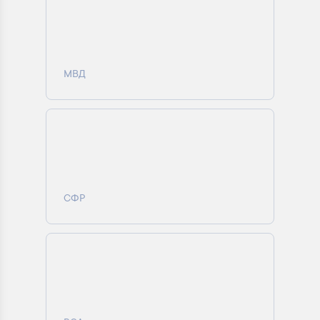
МВД
СФР