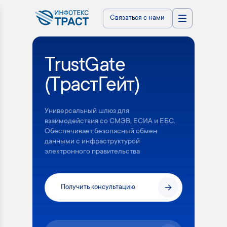
Связаться с нами
TrustGate
(ТрастГейт)
Универсальный шлюз для
взаимодействия со СМЭВ, ЕСИА и ЕБС.
Обеспечивает безопасный обмен
данными с инфраструктурой
электронного правительства
Получить консультацию