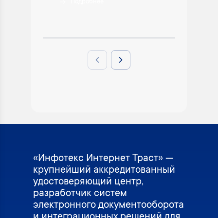
Подробнее
П
Previous slide
Next slide
«Инфотекс Интернет Траст» —
крупнейший аккредитованный
удостоверяющий центр,
разработчик систем
электронного документооборота
и интеграционных решений для