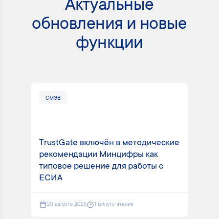
Актуальные
обновления и новые
функции
СМЭВ
СМ
TrustGate включён в методические
рекомендации Минцифры как
Tru
типовое решение для работы с
вид
ЕСИА
пла
20 августа 2025
1 минута чтения
2 