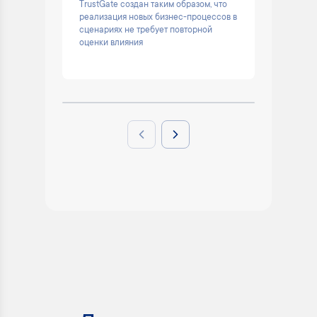
TrustGate создан таким образом, что
Помогае
реализация новых бизнес-процессов в
остаёмс
сценариях не требует повторной
решени
оценки влияния
Previous slide
Next slide