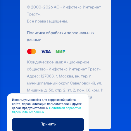
© 2000–2026 АО «Инфотекс Интернет
Траст».
Все права защищены.
Политика обработки персональных
данных
Юридическое имя: Акционерное
общество «Инфотекс Интернет Траст».
Адрес: 127083, г. Москва, вн. тер. г.
муниципальный округ Савеловский, ул.
Мишина, д. 56, стр. 2, эт. 2, пом. IX, ком. 11
Информация на сайте не является
Используем cookies для корректной работы
сайта, персонализации пользователей и других
публичной офертой. Уточняйте
целей, предусмотренных
Политикой обработки
актуальные цены на товары у
персональных данных
менеджера компании
Принять