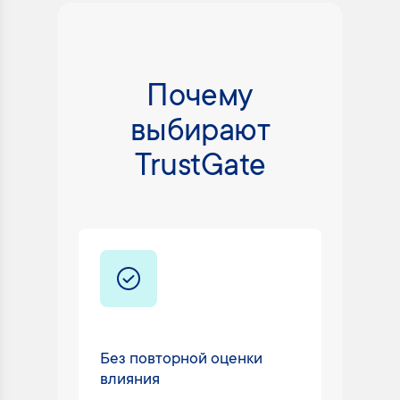
Почему
выбирают
TrustGate
Без повторной оценки
Техни
влияния
24/7