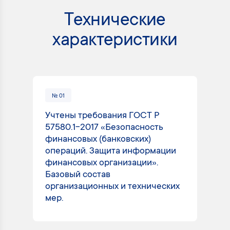
Технические
характеристики
№ 01
№
Учтены требования ГОСТ Р
Ра
57580.1-2017 «Безопасность
от
финансовых (банковских)
вы
операций. Защита информации
ис
финансовых организации».
со
Базовый состав
за
организационных и технических
ра
мер.