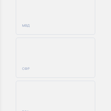
МВД
СФР