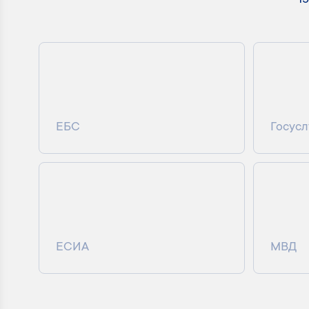
1
ЕБС
Госусл
ЕСИА
МВД