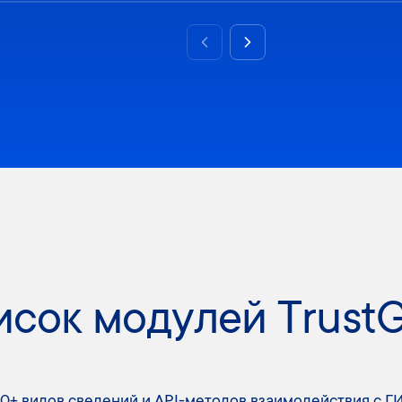
Previous slide
Next slide
сок модулей Trust