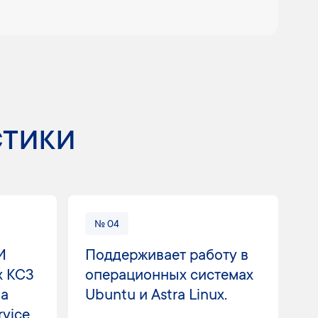
стики
№ 04
И
Поддерживает работу в
x KC3
операционных системах
 а
Ubuntu и Astra Linux.
rvice