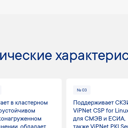
ические характери
№ 03
ает в кластерном
Поддерживает СКЗ
оустойчивом
ViPNet CSP for Linu
конагруженном
для СМЭВ и ЕСИА,
нении, обладает
также ViPNet PKI Se