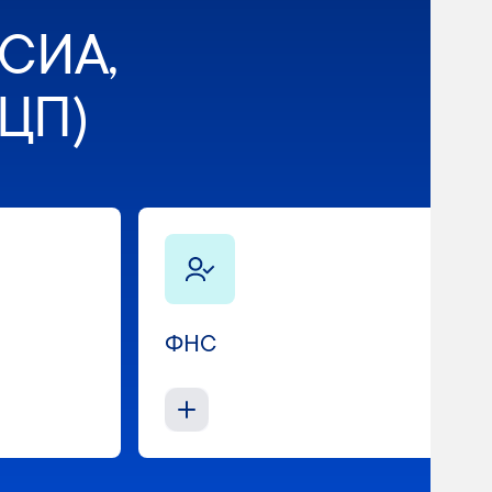
ЕСИА,
ЦП)
ФНС