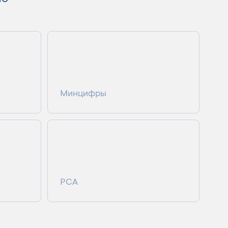
ИС
Минцифры
РСА