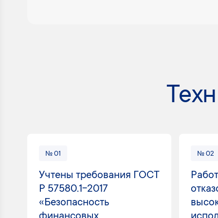
Техн
№ 01
№ 02
Учтены требования ГОСТ
Работ
Р 57580.1-2017
отказ
«Безопасность
высо
финансовых
испол