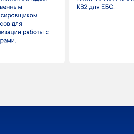
твенным
KB2 для ЕБС.
нсировщиком
сов для
изации работы с
рами.