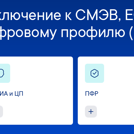
лючение к СМЭВ, 
фровому профилю (
ИА и ЦП
ПФР