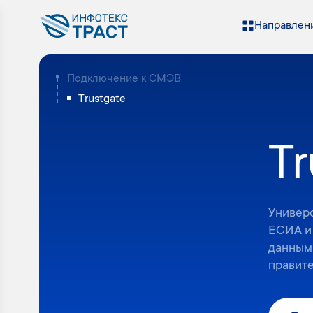
Направлени
Подключение к СМЭВ
Trustgate
Tr
Универ
ЕСИА и
данным
правит