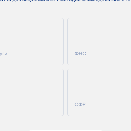
50+ видов сведений и API-методов взаимодействия с Г
уги
ФНС
СФР