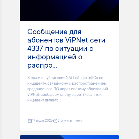
Сообщение для
абонентов ViPNet сети
4337 по ситуации с
информацией о
распро...
В связи с публикацией АО «ИнфоТеКС» по
инциденту, связанному с распространением
вредоносного ПО через систему обновлений
ViPNet, сообщаем следующее. Указанный
инцидент являетс...
17 июля 2026
2 минуты чтения