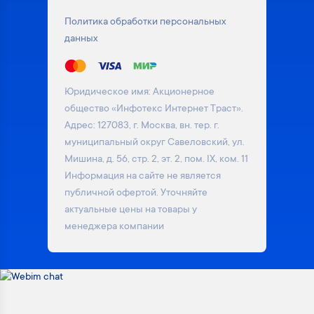
Политика обработки персональных
данных
Юридическое имя: Акционерное
общество «Инфотекс Интернет Траст».
Адрес: 127083, г. Москва, вн. тер. г.
муниципальный округ Савеловский, ул.
Мишина, д. 56, стр. 2, эт. 2, пом. IX, ком. 11
Информация на сайте не является
публичной офертой. Уточняйте
актуальные цены на товары у
менеджера компании